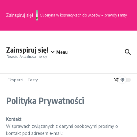
Przejdź do treści
Zainspiruj się!
Gliceryna w kosmetykach do włosów – prawdy i mity
Zainspiruj się!
Menu
Nowości Aktualności Trendy
Eksperci
Testy
Polityka Prywatności
Kontakt
W sprawach związanych z danymi osobowymi prosimy o
kontakt pod adresem e-mail: