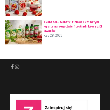
Herbapol – herbatki ziołowe i kosmetyki
oparte na bogactwie fitoskładników z ziół i
owoców
cze 28, 2026