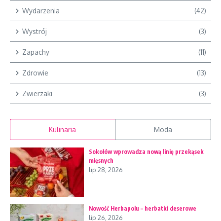
Wydarzenia
(42)
Wystrój
(3)
Zapachy
(11)
Zdrowie
(13)
Zwierzaki
(3)
Kulinaria
Moda
Sokołów wprowadza nową linię przekąsek
mięsnych
lip 28, 2026
Nowość Herbapolu – herbatki deserowe
lip 26, 2026