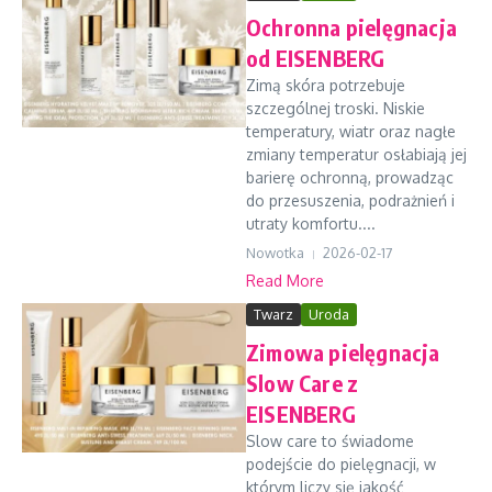
Ochronna pielęgnacja
od EISENBERG
Zimą skóra potrzebuje
szczególnej troski. Niskie
temperatury, wiatr oraz nagłe
zmiany temperatur osłabiają jej
barierę ochronną, prowadząc
do przesuszenia, podrażnień i
utraty komfortu....
Nowotka
2026-02-17
Read More
Twarz
Uroda
Zimowa pielęgnacja
Slow Care z
EISENBERG
Slow care to świadome
podejście do pielęgnacji, w
którym liczy się jakość