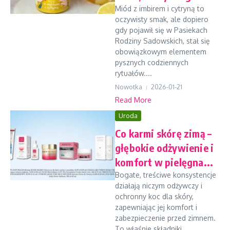
Miód z imbirem i cytryną to
oczywisty smak, ale dopiero
gdy pojawił się w Pasiekach
Rodziny Sadowskich, stał się
obowiązkowym elementem
pysznych codziennych
rytuałów....
Nowotka
2026-01-21
Read More
Uroda
Co karmi skórę zimą –
głębokie odżywienie i
komfort w pielęgna...
Bogate, treściwe konsystencje
działają niczym odżywczy i
ochronny koc dla skóry,
zapewniając jej komfort i
zabezpieczenie przed zimnem.
To właśnie składniki