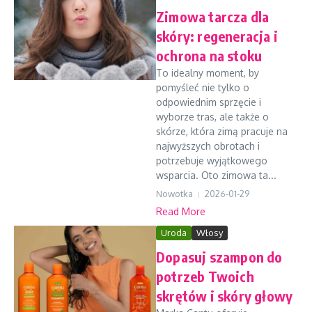
Zimowa tarcza dla
skóry: regeneracja i
ochrona na stoku
To idealny moment, by
pomyśleć nie tylko o
odpowiednim sprzęcie i
wyborze tras, ale także o
skórze, która zimą pracuje na
najwyższych obrotach i
potrzebuje wyjątkowego
wsparcia. Oto zimowa ta...
Nowotka
2026-01-29
Read More
Uroda
Włosy
Dopasuj szampon do
potrzeb Twoich
skrętów i skóry głowy