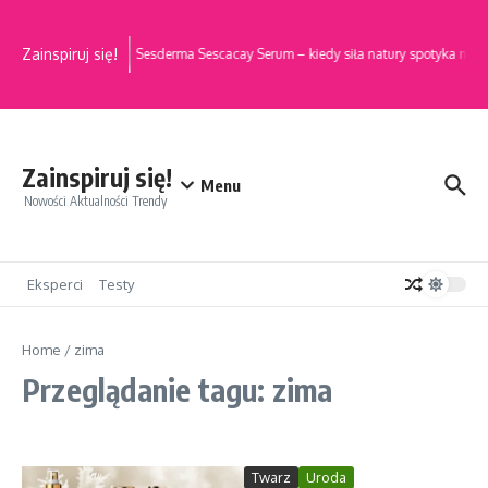
Przejdź do treści
Zainspiruj się!
Sesderma Sescacay Serum – kiedy siła natury spotyka najn
Zainspiruj się!
Menu
Nowości Aktualności Trendy
Eksperci
Testy
Home
/
zima
Przeglądanie tagu: zima
Twarz
Uroda