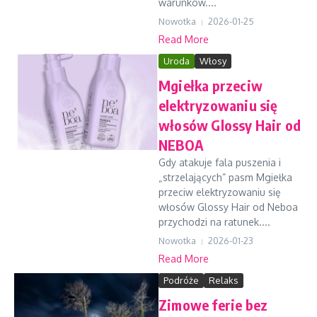
warunków....
Nowotka
2026-01-25
Read More
Uroda
Włosy
Mgiełka przeciw
elektryzowaniu się
włosów Glossy Hair od
NEBOA
Gdy atakuje fala puszenia i
„strzelających” pasm Mgiełka
przeciw elektryzowaniu się
włosów Glossy Hair od Neboa
przychodzi na ratunek....
Nowotka
2026-01-23
Read More
Podróże
Relaks
Zimowe ferie bez