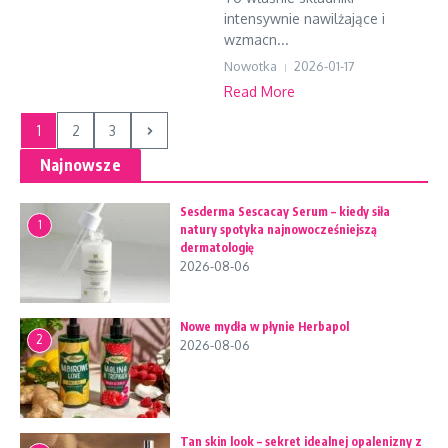
intensywnie nawilżające i
wzmacn...
Nowotka
2026-01-17
Read More
1
2
3
Najnowsze
Sesderma Sescacay Serum – kiedy siła
1
natury spotyka najnowocześniejszą
dermatologię
2026-08-06
Nowe mydła w płynie Herbapol
2
2026-08-06
Tan skin look – sekret idealnej opalenizny z