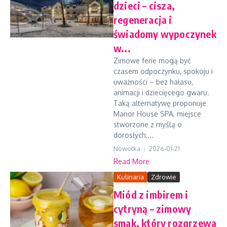
dzieci – cisza,
regeneracja i
świadomy wypoczynek
w...
Zimowe ferie mogą być
czasem odpoczynku, spokoju i
uważności – bez hałasu,
animacji i dziecięcego gwaru.
Taką alternatywę proponuje
Manor House SPA, miejsce
stworzone z myślą o
dorosłych,...
Nowotka
2026-01-21
Read More
Kulinaria
Zdrowie
Miód z imbirem i
cytryną – zimowy
smak, który rozgrzewa