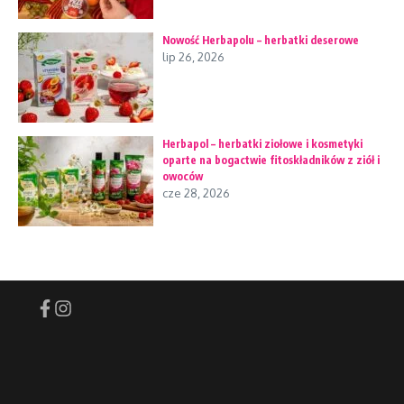
Nowość Herbapolu – herbatki deserowe
lip 26, 2026
Herbapol – herbatki ziołowe i kosmetyki
oparte na bogactwie fitoskładników z ziół i
owoców
cze 28, 2026