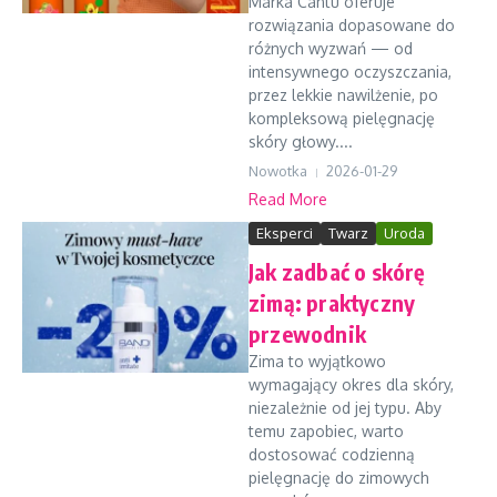
Marka Cantu oferuje
rozwiązania dopasowane do
różnych wyzwań — od
intensywnego oczyszczania,
przez lekkie nawilżenie, po
kompleksową pielęgnację
skóry głowy....
Nowotka
2026-01-29
Read More
Eksperci
Twarz
Uroda
Jak zadbać o skórę
zimą: praktyczny
przewodnik
Zima to wyjątkowo
wymagający okres dla skóry,
niezależnie od jej typu. Aby
temu zapobiec, warto
dostosować codzienną
pielęgnację do zimowych